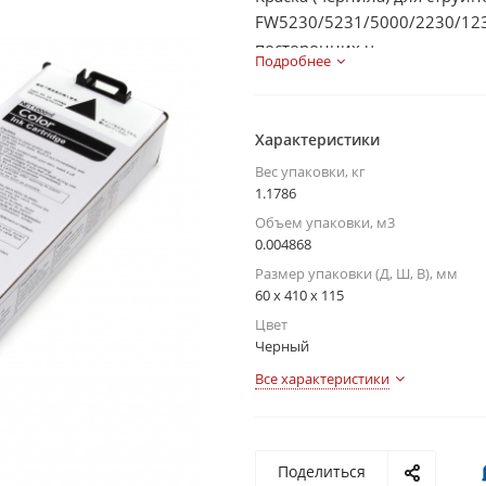
FW5230/5231/5000/2230/1230
посторонних ч...
Подробнее
Характеристики
Вес упаковки, кг
1.1786
Объем упаковки, м3
0.004868
Размер упаковки (Д, Ш, В), мм
60 x 410 x 115
Цвет
Черный
Все характеристики
Поделиться