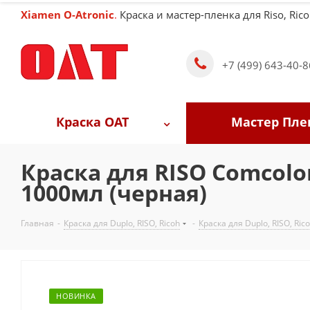
Xiamen O-Atronic
.
Краска и мастер-пленка для Riso, Rico
+7 (499) 643-40-8
Краска OAT
Мастер Пле
Краска для RISO Comcolor
1000мл (черная)
Главная
-
Краска для Duplo, RISO, Ricoh
-
Краска для Duplo, RISO, Ric
НОВИНКА