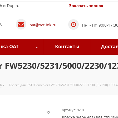
h и Duplo.
Заказать звонок
6
oat@oat-ink.ru
Пн. - Пт.:9:00-17:3
нка OAT
Контакты
Доста
 FW5230/5231/5000/2230/123
oh
-
Краска для RISO Comcolor FW5230/5231/5000/2230/1230 (S-7250) 1000
Артикул:
9291
Краска (чернила) для струйн