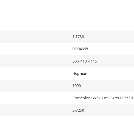
1.1786
0.004868
60 x 410 x 115
Черный
1000
Comcolor FW5230/5231/5000/2230
S-7250