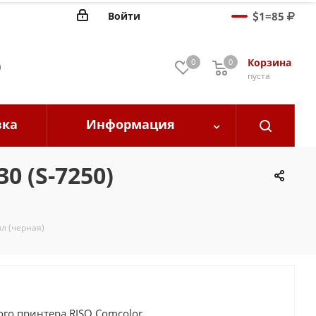
1
=
85
Войти
Корзина
0
0
0
0
пуста
вка
Информация
0 (S-7250)
мл (черная)
ого принтера RISO Comcolor