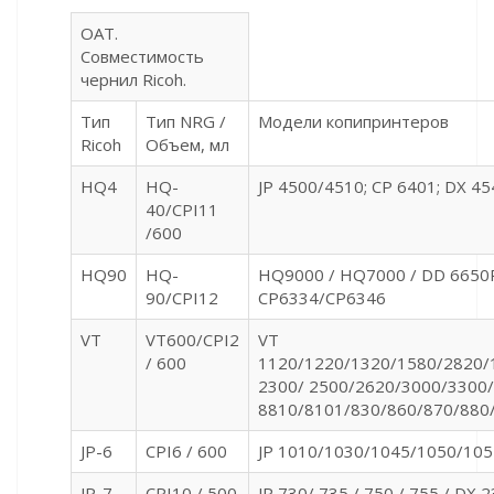
OAT.
Совместимость
чернил Ricoh.
Тип
Тип NRG /
Модели копипринтеров
Ricoh
Объем, мл
HQ4
HQ-
JP 4500/4510; CP 6401; DX 4
40/CPI11
/600
HQ90
HQ-
HQ9000 / HQ7000 / DD 6650
90/CPI12
CP6334/CP6346
VT
VT600/CPI2
VT
/ 600
1120/1220/1320/1580/2820/
2300/ 2500/2620/3000/3300/
8810/8101/830/860/870/880
JP-6
CPI6 / 600
JP 1010/1030/1045/1050/105
JP-7
CPI10 / 500
JP 730/ 735 / 750 / 755 / DX 